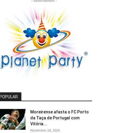
- Advertisement -
POPULAR
Moreirense afasta o FC Porto
da Taça de Portugal com
Vitória...
November 24, 2024