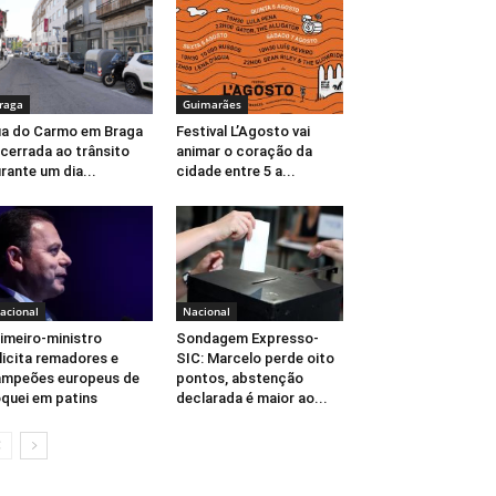
raga
Guimarães
a do Carmo em Braga
Festival L’Agosto vai
cerrada ao trânsito
animar o coração da
rante um dia...
cidade entre 5 a...
acional
Nacional
imeiro-ministro
Sondagem Expresso-
licita remadores e
SIC: Marcelo perde oito
mpeões europeus de
pontos, abstenção
quei em patins
declarada é maior ao...