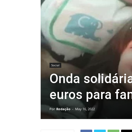
Social
Onda solidária
euros para fa
Por
Redação
-
May 16, 2022