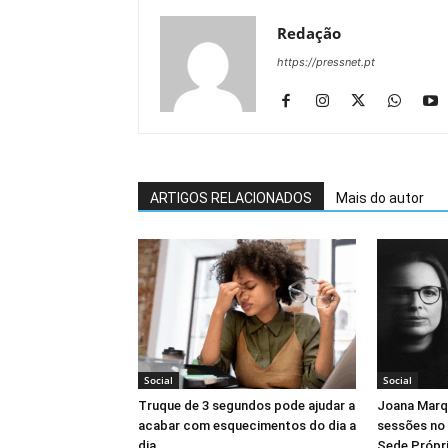
Redação
https://pressnet.pt
ARTIGOS RELACIONADOS
Mais do autor
Social
Social
Truque de 3 segundos pode ajudar a
Joana Marq
acabar com esquecimentos do dia a
sessões no
dia
Sede Própr