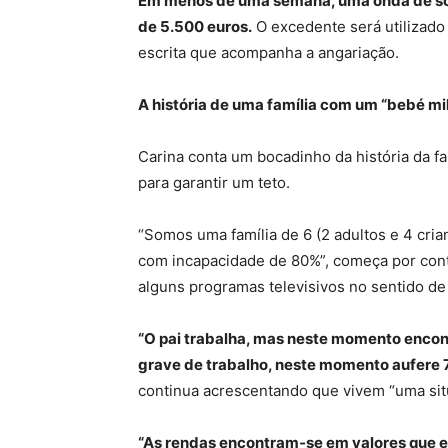
Em menos de uma semana, uma onda de sol
de 5.500 euros.
O excedente será utilizado
escrita que acompanha a angariação.
A história de uma família com um “bebé mi
Carina conta um bocadinho da história da f
para garantir um teto.
“Somos uma família de 6 (2 adultos e 4 cria
com incapacidade de 80%”, começa por contar.
alguns programas televisivos no sentido de
“O pai trabalha, mas neste momento encon
grave de trabalho, neste momento aufere 
continua acrescentando que vivem “uma sit
“As rendas encontram‐se em valores que e