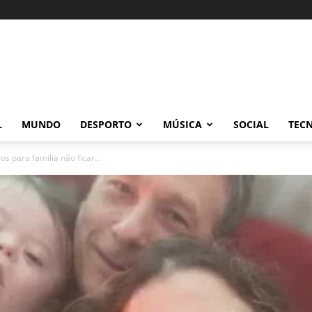
L
MUNDO
DESPORTO
MÚSICA
SOCIAL
TEC
s para família não ficar...