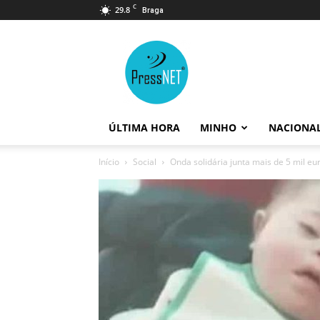
C
29.8
Braga
PressNET
ÚLTIMA HORA
MINHO
NACIONA
Início
Social
Onda solidária junta mais de 5 mil euro