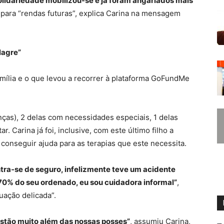
idariedade mobilizou-se e já foram angariados mais
 para “rendas futuras”, explica Carina na mensagem
lagre”
amília e o que levou a recorrer à plataforma GoFundMe
nças), 2 delas com necessidades especiais, 1 delas
 Carina já foi, inclusive, com este último filho a
 conseguir ajuda para as terapias que este necessita.
tra‐se de seguro, infelizmente teve um acidente
70% do seu ordenado, eu sou cuidadora informal”
,
uação delicada”.
stão muito além das nossas posses”
, assumiu Carina,