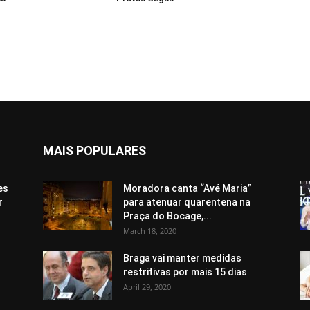
MAIS POPULARES
es
Moradora canta “Avé Maria”
r
para atenuar quarentena na
Praça do Bocage,...
March 18, 2020
Braga vai manter medidas
restritivas por mais 15 dias
April 29, 2020