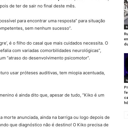
epois de ter de sair no final deste mês.
 possível para encontrar uma resposta” para situação
B
competentes, sem nenhum sucesso”.
Ru
en
re’, é o filho do casal que mais cuidados necessita. O
du
efalia com variadas comorbilidades neurológicas”,
um “atraso do desenvolvimento psicomotor”.
turo usar próteses auditivas, tem miopia acentuada,
N
Pr
fe
menino é ainda dito que, apesar de tudo, “Kiko é um
ca
hó
a morte anunciada, ainda na barriga ou logo depois de
undo que diagnóstico não é destino! O Kiko precisa de