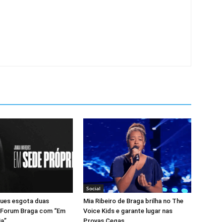
Social
ues esgota duas
Mia Ribeiro de Braga brilha no The
 Forum Braga com “Em
Voice Kids e garante lugar nas
ia”
Provas Cegas