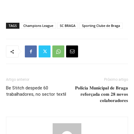
TAGS
Champions League
SC BRAGA
Sporting Clube de Braga
Artigo anterior
Próximo artigo
Be Stitch despede 60
𝐏𝐨𝐥𝐢́𝐜𝐢𝐚 𝐌𝐮𝐧𝐢𝐜𝐢𝐩𝐚𝐥 𝐝𝐞 𝐁𝐫𝐚𝐠𝐚
trabalhadores, no sector textil
𝐫𝐞𝐟𝐨𝐫𝐜̧𝐚𝐝𝐚 𝐜𝐨𝐦 𝟐𝟖 𝐧𝐨𝐯𝐨𝐬
𝐜𝐨𝐥𝐚𝐛𝐨𝐫𝐚𝐝𝐨𝐫𝐞𝐬