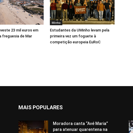
Minho
veste 23 mil euros em
Estudantes da UMinho levam pela
a freguesia de Mar
primeira vez um foguete à
competição europeia EuRoC
MAIS POPULARES
Moradora canta “Avé Maria”
para atenuar quarentena na