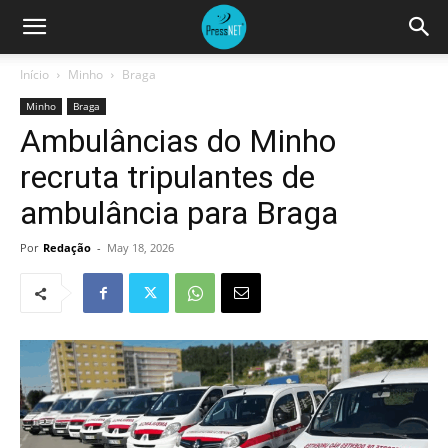
Início
Minho
Braga
Minho
Braga
Ambulâncias do Minho
recruta tripulantes de
ambulância para Braga
Por
Redação
-
May 18, 2026