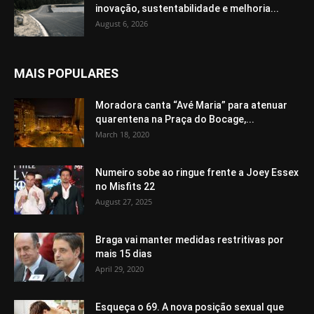
inovação, sustentabilidade e melhoria...
August 6, 2026
MAIS POPULARES
Moradora canta “Avé Maria” para atenuar
quarentena na Praça do Bocage,...
March 18, 2020
Numeiro sobe ao ringue frente a Joey Essex
no Misfits 22
August 27, 2025
Braga vai manter medidas restritivas por
mais 15 dias
April 29, 2020
Esqueça o 69. A nova posição sexual que