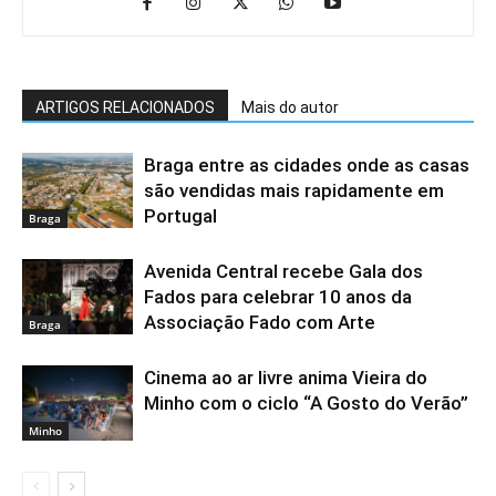
ARTIGOS RELACIONADOS
Mais do autor
Braga entre as cidades onde as casas
são vendidas mais rapidamente em
Portugal
Braga
Avenida Central recebe Gala dos
Fados para celebrar 10 anos da
Associação Fado com Arte
Braga
Cinema ao ar livre anima Vieira do
Minho com o ciclo “A Gosto do Verão”
Minho