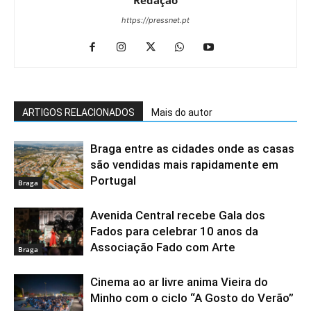
https://pressnet.pt
ARTIGOS RELACIONADOS
Mais do autor
Braga entre as cidades onde as casas
são vendidas mais rapidamente em
Portugal
Braga
Avenida Central recebe Gala dos
Fados para celebrar 10 anos da
Associação Fado com Arte
Braga
Cinema ao ar livre anima Vieira do
Minho com o ciclo “A Gosto do Verão”