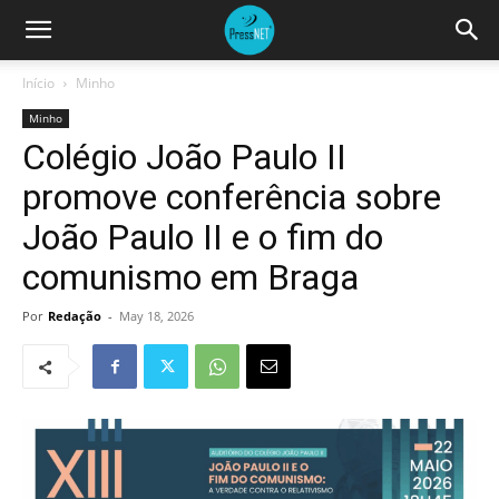
Início
Minho
Minho
Colégio João Paulo II
promove conferência sobre
João Paulo II e o fim do
comunismo em Braga
Por
Redação
-
May 18, 2026