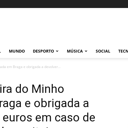
L
MUNDO
DESPORTO
MÚSICA
SOCIAL
TEC
ada em Braga e obrigada a devolver...
eira do Minho
aga e obrigada a
l euros em caso de