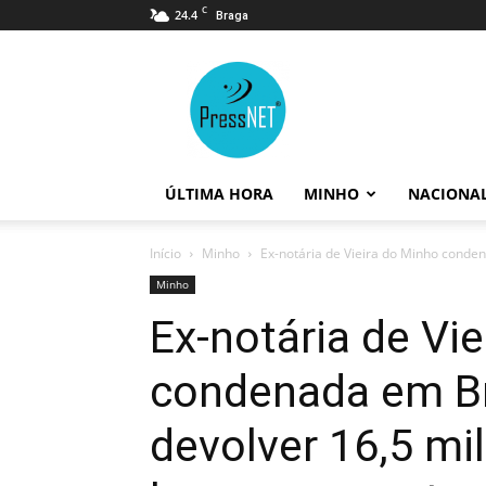
C
24.4
Braga
PressNET
ÚLTIMA HORA
MINHO
NACIONA
Início
Minho
Ex-notária de Vieira do Minho conden
Minho
Ex-notária de Vi
condenada em Br
devolver 16,5 mi