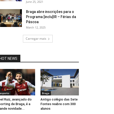
June 25, 2021
Braga abre inscrições para o
Programa [inclu]IR – Férias da
Páscoa
March 12, 2025
Carregar mais
HOT NEWS
esporto
Braga
el Ruiz, avançado do
Antigo colégio das Sete
orting de Braga, é a
Fontes reabre com 300
ande novidade...
alunos