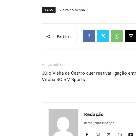
TAGS
Vieira do Minho
Partihar
Artigo anterior
Júlio Vieira de Castro quer reativar ligação ent
Vitória SC e V Sports
Redação
https://pressnet.pt