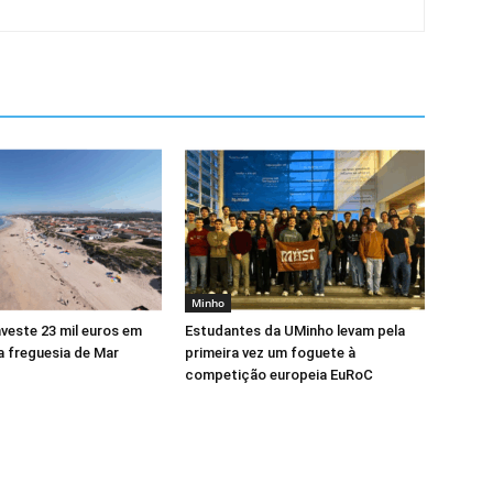
Minho
veste 23 mil euros em
Estudantes da UMinho levam pela
a freguesia de Mar
primeira vez um foguete à
competição europeia EuRoC