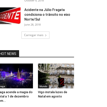
October 9, 2018
Acidente na Júlio Fragata
condiciona o trânsito no eixo
Norte/Sul
June 28, 2018
Carregar mais
HOT NEWS
raga
Mundo
aga acende a magia do
Vigo instala luzes de
tal a 1 de dezembro
Natal em agosto
m...