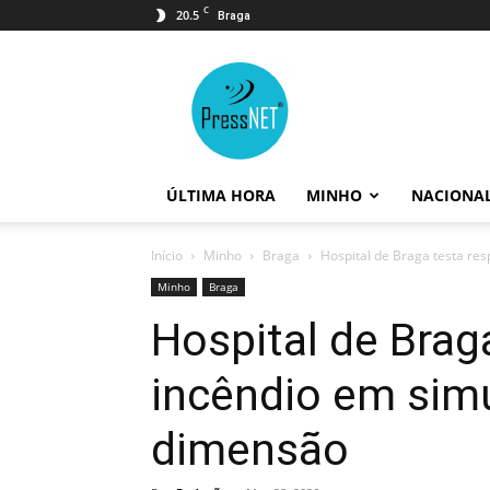
C
20.5
Braga
PressNET
ÚLTIMA HORA
MINHO
NACIONA
Início
Minho
Braga
Hospital de Braga testa re
Minho
Braga
Hospital de Brag
incêndio em sim
dimensão