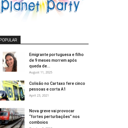
POPULAR
Emigrante portuguesa e filho
de 9 meses morrem após
queda de...
August 11, 2025
Colisão no Cartaxo fere cinco
pessoas e corta A1
April 23, 2021
Nova greve vai provocar
“fortes perturbações” nos
comboios