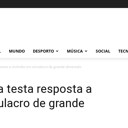
L
MUNDO
DESPORTO
MÚSICA
SOCIAL
TEC
sposta a incêndio em simulacro de grande dimensão
a testa resposta a
ulacro de grande