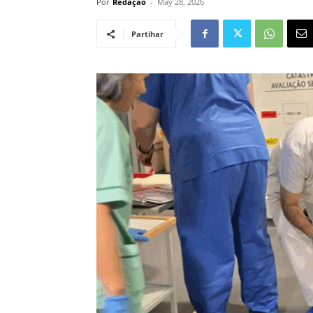
Por
Redação
-
May 28, 2026
Partihar