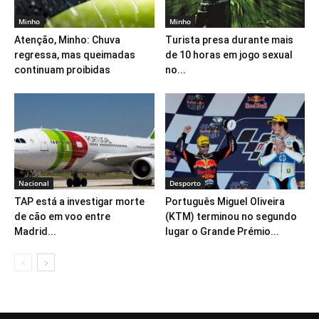
Minho
Minho
Atenção, Minho: Chuva
Turista presa durante mais
regressa, mas queimadas
de 10 horas em jogo sexual
continuam proibidas
no...
Nacional
Desporto
TAP está a investigar morte
Português Miguel Oliveira
de cão em voo entre
(KTM) terminou no segundo
Madrid...
lugar o Grande Prémio...