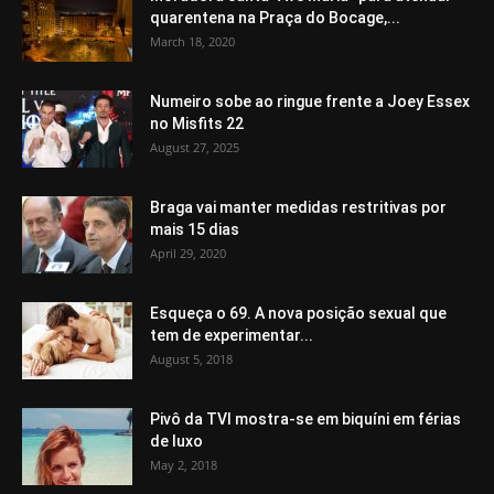
quarentena na Praça do Bocage,...
March 18, 2020
Numeiro sobe ao ringue frente a Joey Essex
no Misfits 22
August 27, 2025
Braga vai manter medidas restritivas por
mais 15 dias
April 29, 2020
Esqueça o 69. A nova posição sexual que
tem de experimentar...
August 5, 2018
Pivô da TVI mostra-se em biquíni em férias
de luxo
May 2, 2018