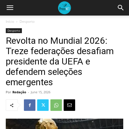
Início
Desporto
Desporto
Revolta no Mundial 2026:
Treze federações desafiam
presidente da UEFA e
defendem seleções
emergentes
Por
Redação
-
June 15, 2026