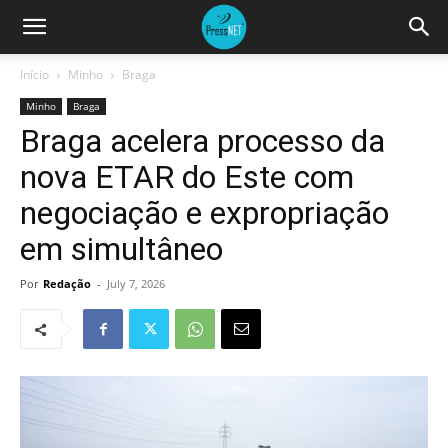
Início
Minho
Braga
Minho
Braga
Braga acelera processo da
nova ETAR do Este com
negociação e expropriação
em simultâneo
Por
Redação
-
July 7, 2026