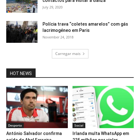
contactos para visitar a Galiza
July 29, 2020
Polícia trava “coletes amarelos” com gás
lacrimogéneo em Paris
November 24, 2018
Carregar mais
HOT NEWS
Desporto
Social
António Salvador confirma
Irlanda multa WhatsApp em