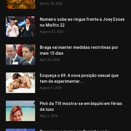
March 18, 2020
Numeiro sobe ao ringue frente a Joey Essex
no Misfits 22
August 27, 2025
Braga vai manter medidas restritivas por
mais 15 dias
April 29, 2020
Esqueça o 69. A nova posição sexual que
tem de experimentar...
August 5, 2018
Pivô da TVI mostra-se em biquíni em férias
de luxo
May 2, 2018