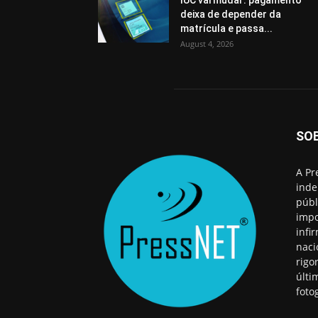
IUC vai mudar: pagamento
deixa de depender da
matrícula e passa...
August 4, 2026
SO
A Pr
inde
públ
impo
infi
naci
rigo
últi
foto