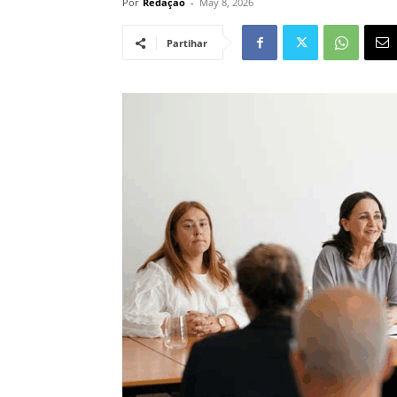
Por
Redação
-
May 8, 2026
Partihar