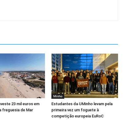
Minho
veste 23 mil euros em
Estudantes da UMinho levam pela
a freguesia de Mar
primeira vez um foguete à
competição europeia EuRoC