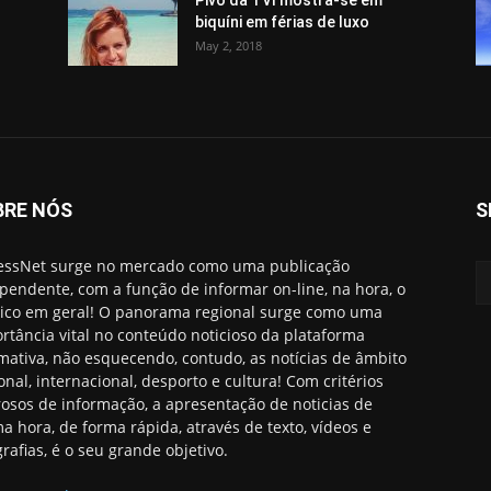
Pivô da TVI mostra-se em
biquíni em férias de luxo
May 2, 2018
BRE NÓS
S
essNet surge no mercado como uma publicação
pendente, com a função de informar on-line, na hora, o
ico em geral! O panorama regional surge como uma
rtância vital no conteúdo noticioso da plataforma
rmativa, não esquecendo, contudo, as notícias de âmbito
onal, internacional, desporto e cultura! Com critérios
rosos de informação, a apresentação de noticias de
ma hora, de forma rápida, através de texto, vídeos e
grafias, é o seu grande objetivo.