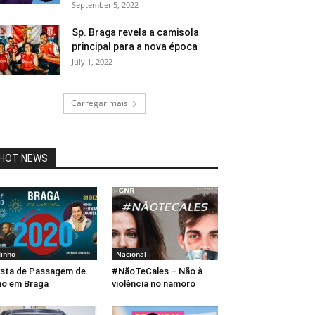
September 5, 2022
Sp. Braga revela a camisola
principal para a nova época
July 1, 2022
Carregar mais
HOT NEWS
inho
Nacional
sta de Passagem de
#NãoTeCales – Não à
o em Braga
violência no namoro