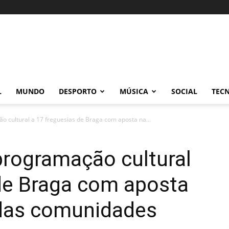
L
MUNDO
DESPORTO
MÚSICA
SOCIAL
TEC
o cultural a 17 freguesias de Braga com aposta na...
programação cultural
 de Braga com aposta
 das comunidades