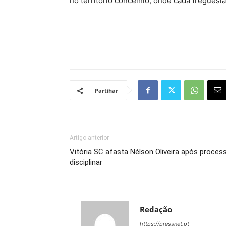
no território concelhio, onde cada fregues
Partihar
Artigo anterior
Vitória SC afasta Nélson Oliveira após proces
disciplinar
Redação
https://pressnet.pt