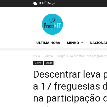
C
19.8
Braga
PressNET
ÚLTIMA HORA
MINHO
NACIONA
Início
Minho
Braga
Descentrar leva programaçã
Minho
Braga
Descentrar leva 
a 17 freguesias
na participação