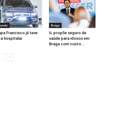
undo
Braga
pa Francisco já teve
IL propõe seguro de
ta hospitalar
saúde para idosos em
Braga com custo...