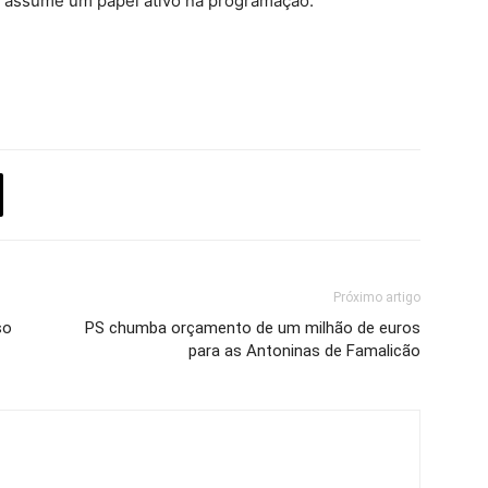
ia assume um papel ativo na programação.
Próximo artigo
so
PS chumba orçamento de um milhão de euros
para as Antoninas de Famalicão