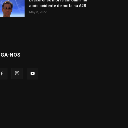
Bracarense morre em Caminha
após acidente de mota na A28
May 8, 2022
IGA-NOS