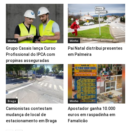
Minho
Minho
Grupo Casais lança Curso
Pai Natal distribui presentes
Profissional do IPCA com
em Palmeira
propinas asseguradas
Braga
Minho
Camionistas contestam
Apostador ganha 10.000
mudança de local de
euros em raspadinha em
estacionamento em Braga
Famalicão