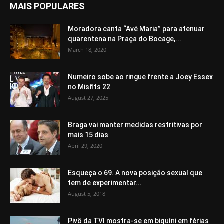
MAIS POPULARES
Moradora canta “Avé Maria” para atenuar
quarentena na Praça do Bocage,...
March 18, 2020
Numeiro sobe ao ringue frente a Joey Essex
no Misfits 22
August 27, 2025
Braga vai manter medidas restritivas por
mais 15 dias
April 29, 2020
Esqueça o 69. A nova posição sexual que
tem de experimentar...
August 5, 2018
Pivô da TVI mostra-se em biquíni em férias