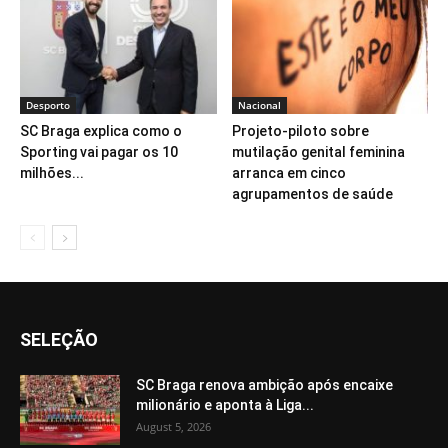
Desporto
Nacional
SC Braga explica como o
Projeto-piloto sobre
Sporting vai pagar os 10
mutilação genital feminina
milhões...
arranca em cinco
agrupamentos de saúde
SELEÇÃO
SC Braga renova ambição após encaixe
milionário e aponta à Liga...
August 5, 2026