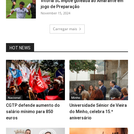
Vitória SC impõe goleada ao Amarante em
jogo de Preparação
November 15, 2024
Carregar mais
HOT NEWS
Nacional
Minho
CGTP defende aumento do
Universidade Sénior de Vieira
salário mínimo para 850
do Minho, celebra 15.º
euros
aniversário