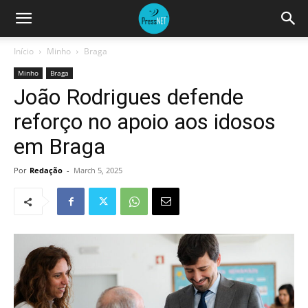
Início
Minho
Braga
Minho
Braga
João Rodrigues defende
reforço no apoio aos idosos
em Braga
Por
Redação
-
March 5, 2025