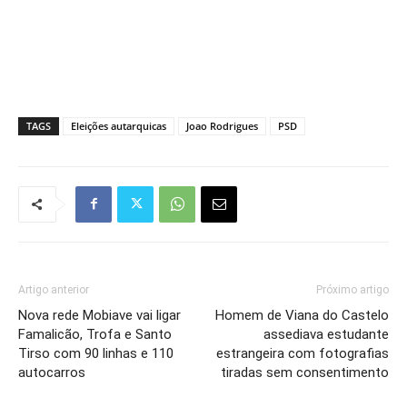
TAGS
Eleições autarquicas
Joao Rodrigues
PSD
Artigo anterior
Próximo artigo
Nova rede Mobiave vai ligar
Homem de Viana do Castelo
Famalicão, Trofa e Santo
assediava estudante
Tirso com 90 linhas e 110
estrangeira com fotografias
autocarros
tiradas sem consentimento