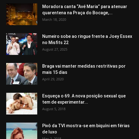
Moradora canta “Avé Maria” para atenuar
quarentena na Praça do Bocage,...
March 18, 2020
Numeiro sobe ao ringue frente a Joey Essex
no Misfits 22
August 27, 2025
Braga vai manter medidas restritivas por
mais 15 dias
April 29, 2020
Esqueça o 69. A nova posição sexual que
tem de experimentar...
August 5, 2018
Pivô da TVI mostra-se em biquíni em férias
de luxo
May 2, 2018