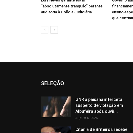
Luís Neves garante estar
Governo au
“absolutamente tranquilo” perante
financiamen
auditoria à Polícia Judiciária
ensino espe
que continua
SELEÇÃO
GNR à paisana interceta
suspeito de violação em
Albufeira após ouvir...
August 6, 2026
Citânia de Briteiros recebe