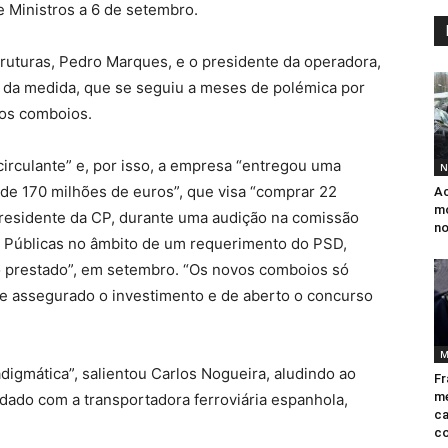
 Ministros a 6 de setembro.
truturas, Pedro Marques, e o presidente da operadora,
 da medida, que se seguiu a meses de polémica por
os comboios.
circulante” e, por isso, a empresa “entregou uma
N
de 170 milhões de euros”, que visa “comprar 22
Ac
mo
 presidente da CP, durante uma audição na comissão
no
 Públicas no âmbito de um requerimento do PSD,
ço prestado”, em setembro. “Os novos comboios só
e assegurado o investimento e de aberto o concurso
M
adigmática”, salientou Carlos Nogueira, aludindo ao
Fr
me
dado com a transportadora ferroviária espanhola,
ca
co