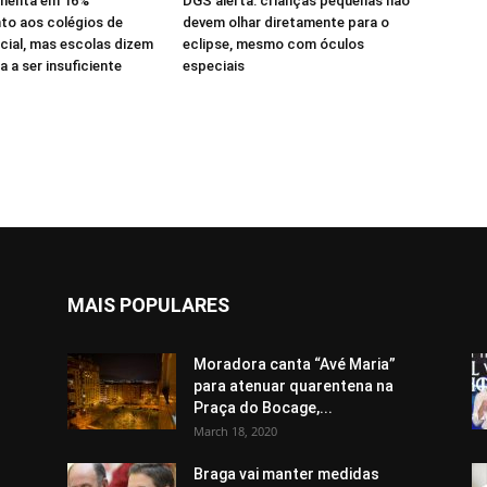
menta em 16%
DGS alerta: crianças pequenas não
to aos colégios de
devem olhar diretamente para o
cial, mas escolas dizem
eclipse, mesmo com óculos
 a ser insuficiente
especiais
MAIS POPULARES
Moradora canta “Avé Maria”
para atenuar quarentena na
Praça do Bocage,...
March 18, 2020
Braga vai manter medidas