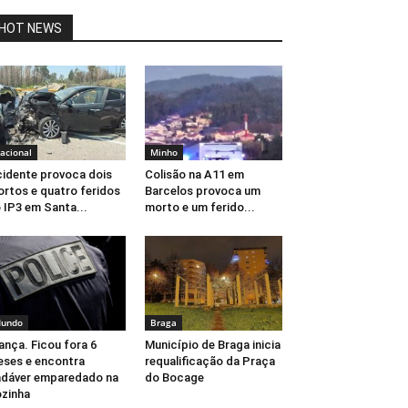
HOT NEWS
acional
Minho
idente provoca dois
Colisão na A11 em
rtos e quatro feridos
Barcelos provoca um
 IP3 em Santa...
morto e um ferido...
undo
Braga
ança. Ficou fora 6
Município de Braga inicia
ses e encontra
requalificação da Praça
dáver emparedado na
do Bocage
zinha