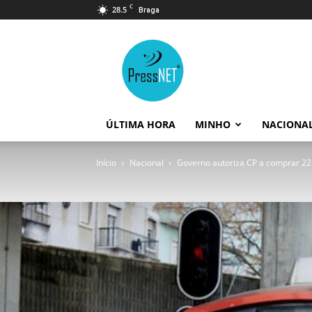
C
28.5
Braga
PressNET
ÚLTIMA HORA
MINHO
NACIONA
Início
Nacional
Governo autoriza CP a comprar 2