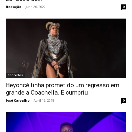
Redação
-
June 26, 2022
0
Concertos
Beyoncé tinha prometido um regresso em
grande a Coachella. E cumpriu
José Carvalho
-
April 16, 2018
0