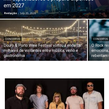
em 2027
Redação
-
July 20, 2026
CONCERTOS
CONCERTOS
Douro & Porto Wine Festival voltou a encantar
O Rock res
milhares de visitantes entre música, vinho e
emociona,
gastronomia
rebentam 