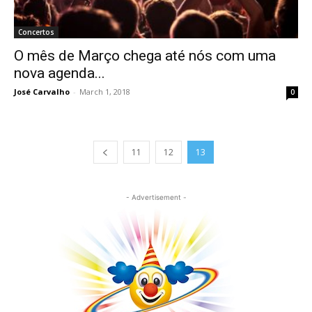
Concertos
O mês de Março chega até nós com uma
nova agenda...
José Carvalho
-
March 1, 2018
0
11
12
13
- Advertisement -