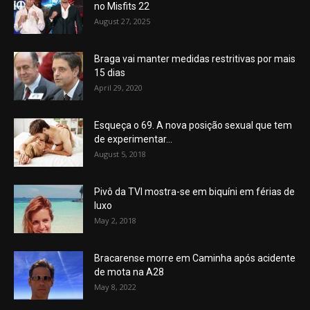
no Misfits 22
August 27, 2025
Braga vai manter medidas restritivas por mais
15 dias
April 29, 2020
Esqueça o 69. A nova posição sexual que tem
de experimentar...
August 5, 2018
Pivô da TVI mostra-se em biquíni em férias de
luxo
May 2, 2018
Bracarense morre em Caminha após acidente
de mota na A28
May 8, 2022