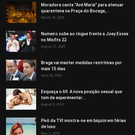
Moradora canta “Avé Maria” para atenuar
quarentena na Praça do Bocage,...
March 18, 2020
Numeiro sobe ao ringue frente a Joey Essex
no Misfits 22
August 27, 2025
Braga vai manter medidas restritivas por
mais 15 dias
April 29, 2020
Esqueça o 69. A nova posição sexual que
tem de experimentar...
August 5, 2018
Pivô da TVI mostra-se em biquíni em férias
de luxo
May 2, 2018